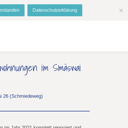
ews
Webcam
erstanden
Datenschutzerklärung
 (0) 46 82 - 9 68 11 14
info@amrumdomizile.de
wohnungen im Smäswai
i 26 (Schmiedeweg)
 im Jahr 2021 komplett renoviert und