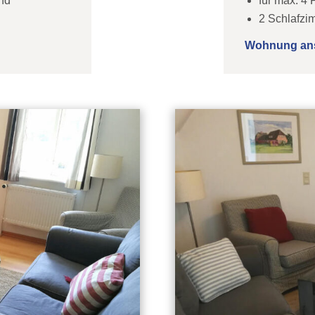
ind
für max. 4 
2 Schlafzi
Wohnung an