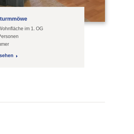
Sturmmöwe
Wohnfläche im 1. OG
 Personen
mmer
sehen