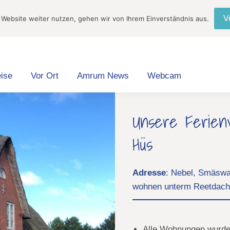
wai Hüs
Dorfhüs
Anreise
Vor Ort
Amrum N
V
 Website weiter nutzen, gehen wir von Ihrem Einverständnis aus.
+49
ise
Vor Ort
Amrum News
Webcam
Unsere Ferien
Hüs
Adresse
: Nebel, Smäswa
wohnen unterm Reetdach
Alle Wohnungen wurden